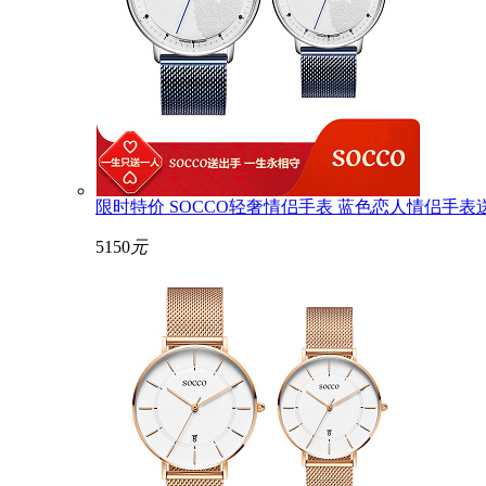
限时特价 SOCCO轻奢情侣手表 蓝色恋人情侣手
5150
元