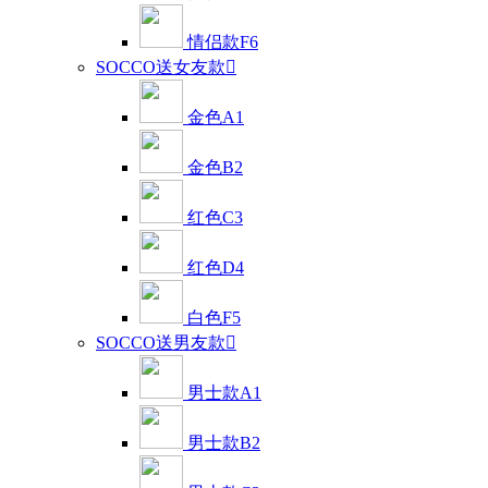
情侣款F6
SOCCO送女友款

金色A1
金色B2
红色C3
红色D4
白色F5
SOCCO送男友款

男士款A1
男士款B2