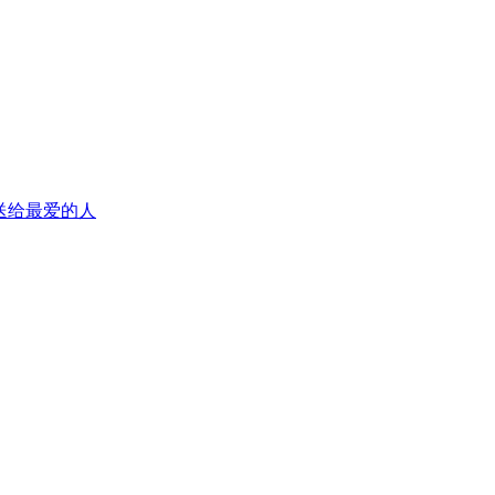
表送给最爱的人