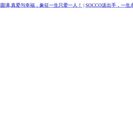
情圆满,真爱与幸福，象征一生只爱一人！
|
SOCCO送出手，一生