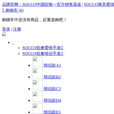
品牌官网：SOCCO中国区唯一官方销售渠道
|
SOCCO寓意爱

购物车
(0)
购物车中还没有商品，赶紧选购吧！
登录
|
注册
SOCCO轻奢爱情手表

SOCCO轻奢情侣手表

情侣款A1
情侣款B2
情侣款C3
情侣款D4
情侣款E5