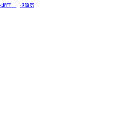
永相守！
|
投简历