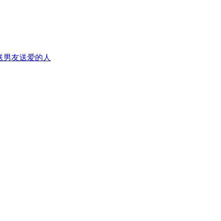
友送男友送爱的人