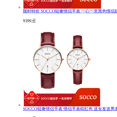
限时特价 SOCCO轻奢情侣手表 一心一意黑色情侣
9399
元
SOCCO轻奢情侣手表 情侣手表棕红色 送女友送男