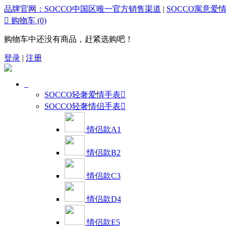
品牌官网：SOCCO中国区唯一官方销售渠道
|
SOCCO寓意爱

购物车
(0)
购物车中还没有商品，赶紧选购吧！
登录
|
注册
SOCCO轻奢爱情手表

SOCCO轻奢情侣手表

情侣款A1
情侣款B2
情侣款C3
情侣款D4
情侣款E5