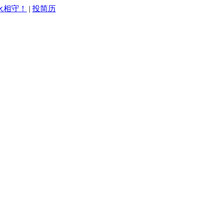
永相守！
|
投简历