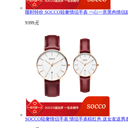
限时特价 SOCCO轻奢情侣手表 一心一意黑色情侣
9399
元
SOCCO轻奢情侣手表 情侣手表棕红色 送女友送男