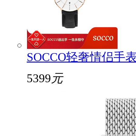
SOCCO轻奢情侣手
5399
元