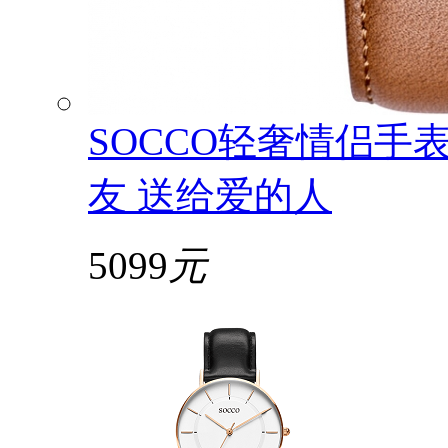
SOCCO轻奢情侣手
友 送给爱的人
5099
元