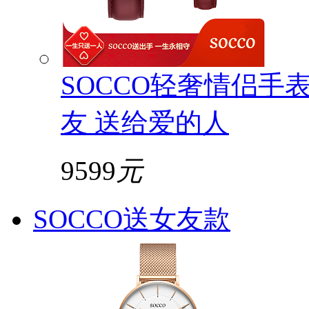
SOCCO轻奢情侣手
友 送给爱的人
9599
元
SOCCO送女友款