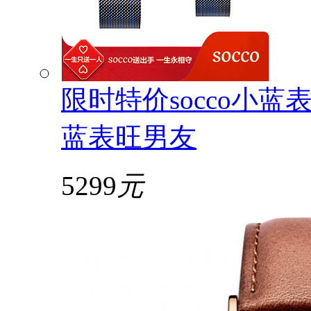
限时特价socco小蓝表
蓝表旺男友
5299
元