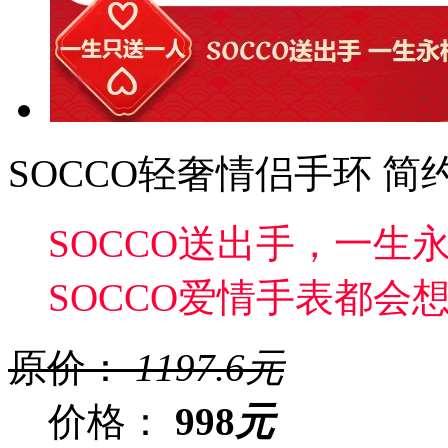
SOCCO轻奢情侣手环 
SOCCO送出手，一生
SOCCO爱情手表都会
原价：
1197.6
元
价格：
998
元