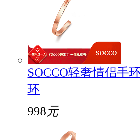
SOCCO轻奢情侣手
环
998
元