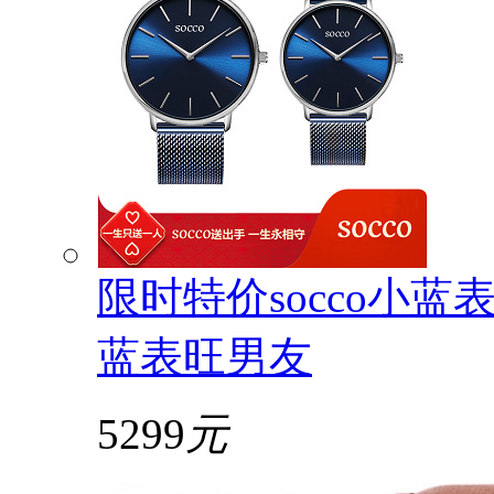
限时特价socco小蓝表
蓝表旺男友
5299
元