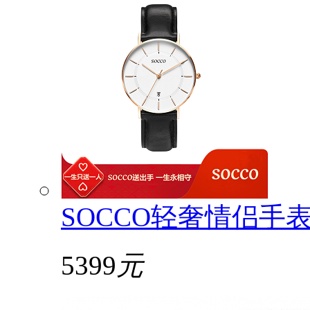
SOCCO轻奢情侣手
5399
元