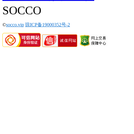
SOCCO
©
socco.vip
琼ICP备19000352号-2