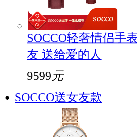
SOCCO轻奢情侣手
友 送给爱的人
9599
元
SOCCO送女友款