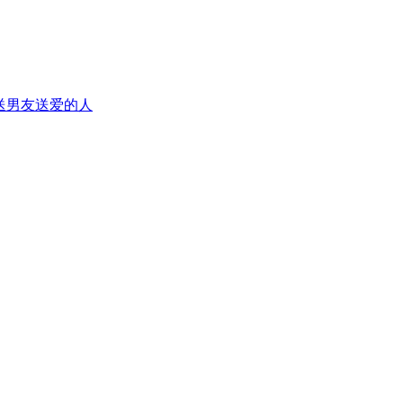
友送男友送爱的人