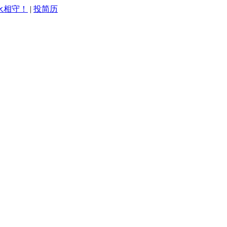
永相守！
|
投简历