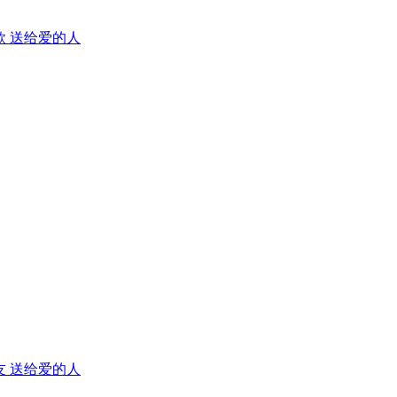
款 送给爱的人
友 送给爱的人