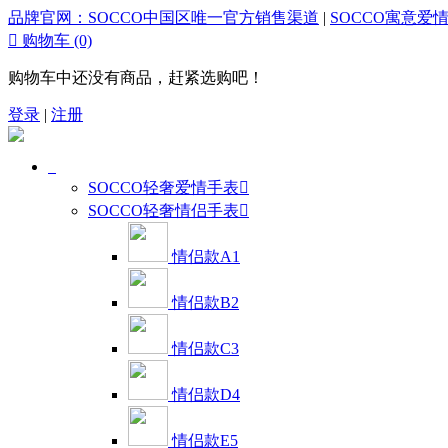
品牌官网：SOCCO中国区唯一官方销售渠道
|
SOCCO寓意爱

购物车
(0)
购物车中还没有商品，赶紧选购吧！
登录
|
注册
SOCCO轻奢爱情手表

SOCCO轻奢情侣手表

情侣款A1
情侣款B2
情侣款C3
情侣款D4
情侣款E5