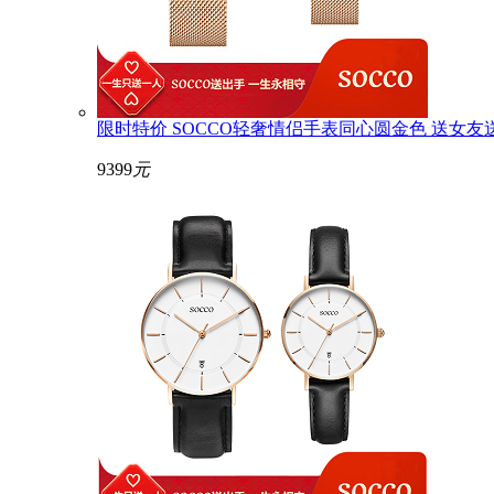
限时特价 SOCCO轻奢情侣手表同心圆金色 送女
9399
元